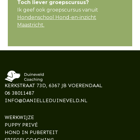
Toch liever groepscursus?
Ik geef ook groepscursus vanuit
Hondenschool Hond-en-inzicht
Maastricht.
KERKSTRAAT 73D, 6367 JB VOERENDAAL
06 38011487
INFO@DANIELLEDUINEVELD.NL
WERKWIJZE
PUPPY PRIVÉ
HOND IN PUBERTEIT
SPIEGELCOACHING